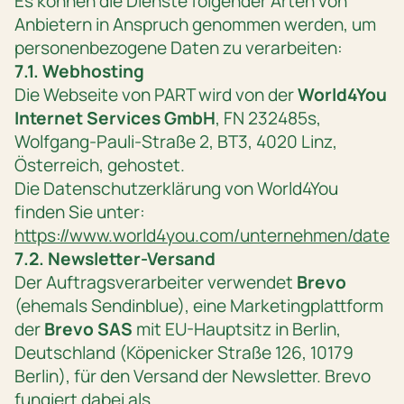
Es können die Dienste folgender Arten von
Anbietern in Anspruch genommen werden, um
personenbezogene Daten zu verarbeiten:
7.1. Webhosting
Die Webseite von PART wird von der
World4You
Internet Services GmbH
, FN 232485s,
Wolfgang-Pauli-Straße 2, BT3, 4020 Linz,
Österreich, gehostet.
Die Datenschutzerklärung von World4You
finden Sie unter:
https://www.world4you.com/unternehmen/daten
7.2. Newsletter-Versand
Der Auftragsverarbeiter verwendet
Brevo
(ehemals Sendinblue), eine Marketingplattform
der
Brevo SAS
mit EU-Hauptsitz in Berlin,
Deutschland (Köpenicker Straße 126, 10179
Berlin), für den Versand der Newsletter. Brevo
fungiert dabei als